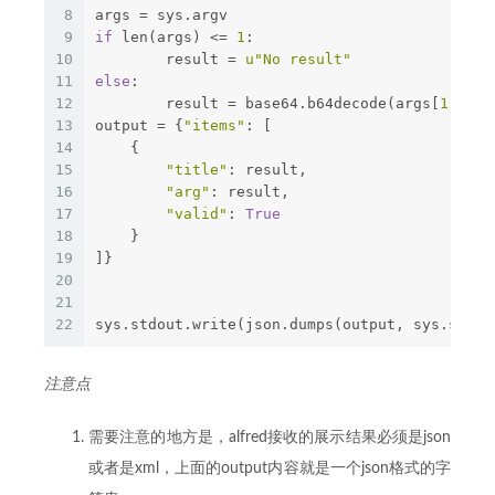
8
args = sys.argv
9
if
 len(args) <= 
1
:
10
	result = 
u"No result"
11
else
:
12
	result = base64.b64decode(args[
1
])
13
output = {
"items"
: [
14
    {
15
"title"
: result,
16
"arg"
: result,
17
"valid"
: 
True
18
    }
19
]}
20
21
22
sys.stdout.write(json.dumps(output, sys.stdou
注意点
需要注意的地方是，alfred接收的展示结果必须是json
或者是xml，上面的output内容就是一个json格式的字